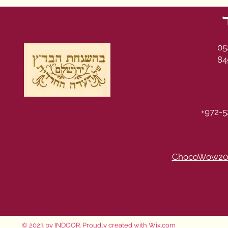
05
84
+972-5
ChocoWow20
© 2023 by INDOOR. Proudly created with
Wix.com