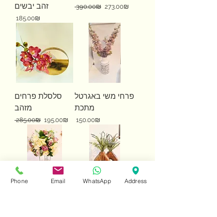
זהב יבשים
Regular Price
Sale Price
‏273.00 ‏₪
‏390.00 ‏₪
Price
‏185.00 ‏₪
פרחי משי באגרטל
סלסלת פרחים
מתכת
מזהב
Regular Price
Sale Price
Price
‏150.00 ‏₪
‏195.00 ‏₪
‏285.00 ‏₪
Phone
Email
WhatsApp
Address
אגרטל עץ עם
פרחי משי יפיפיים
נוצות
במעמד מוכסף