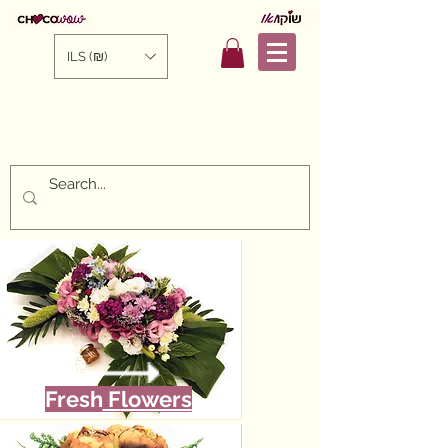
ILS (₪)
Fresh
F
lowers