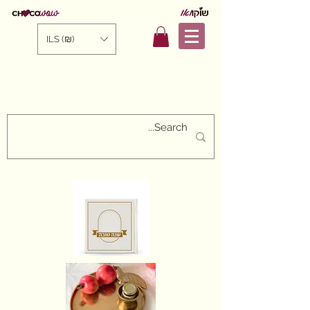
ILS (₪)