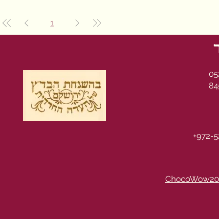
1
05
84
+972-5
ChocoWow20