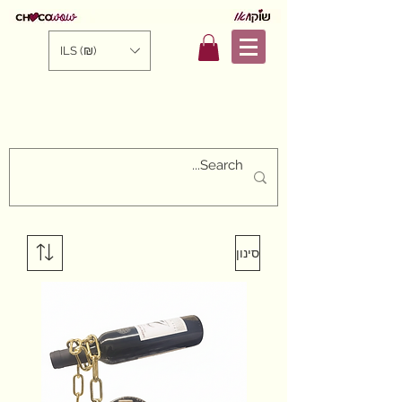
ILS (₪)
סינון