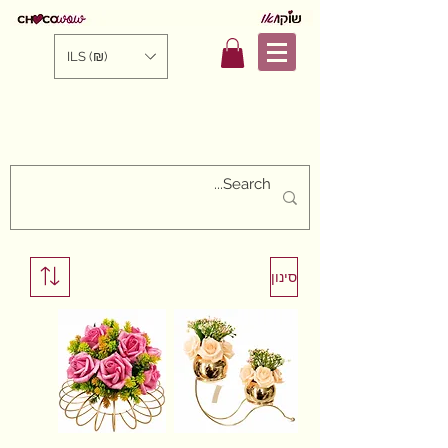
ILS (₪)
סינון