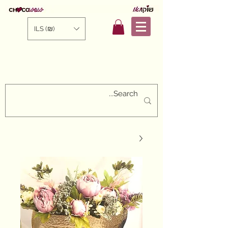
ILS (₪)