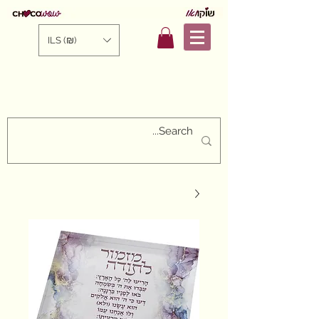
ILS (₪)