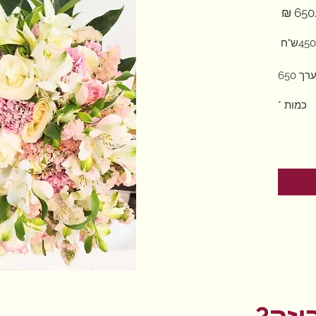
מחיר
ך 650
כמות
*