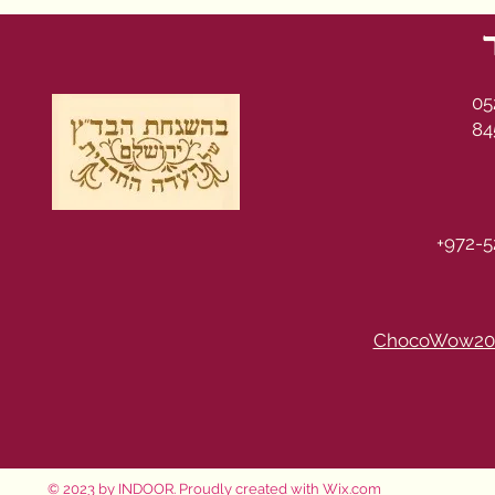
05
84
+972-5
ChocoWow20
© 2023 by INDOOR. Proudly created with
Wix.com