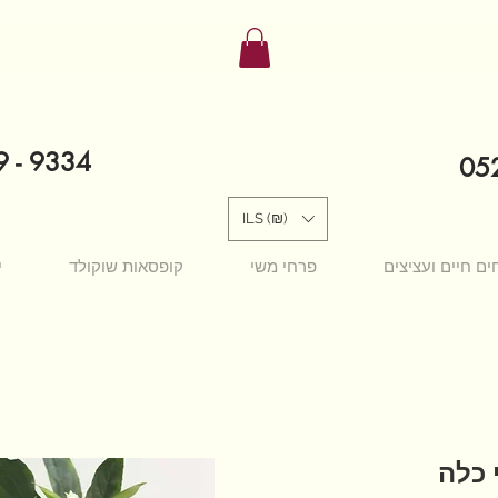
9 - 9334
052
ILS (₪)
ים חיים ועציצים
פרחי משי
קופסאות שוקולד
י
 כלה