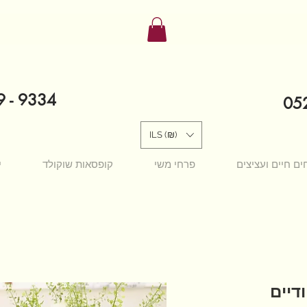
9 - 9334
052
ILS (₪)
ים חיים ועציצים
פרחי משי
קופסאות שוקולד
י
ודיים