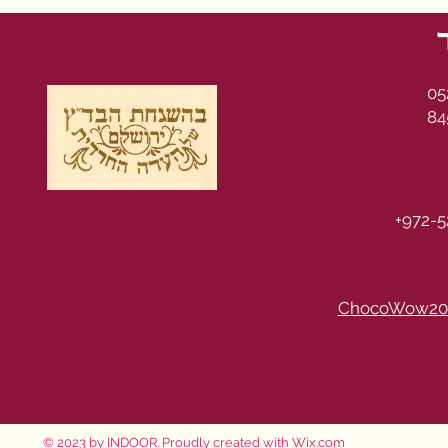
05
84
+972-5
ChocoWow20
© 2023 by INDOOR. Proudly created with
Wix.com