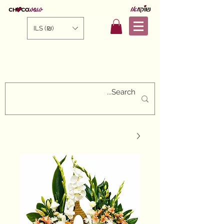
ILS (₪)