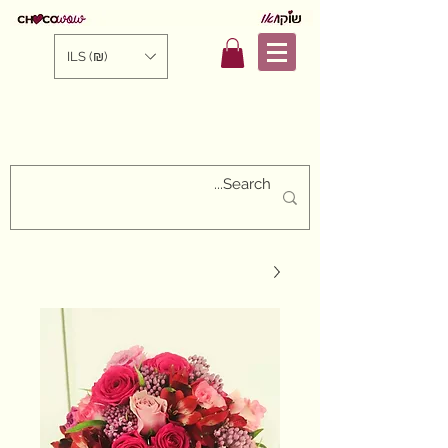
ILS (₪)