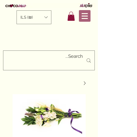
ILS (₪)