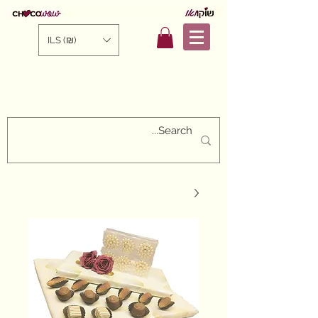
ILS (₪)