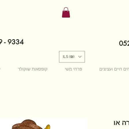
9 - 9334
052
ILS (₪)
ים חיים ועציצים
פרחי משי
קופסאות שוקולד
י
ה או