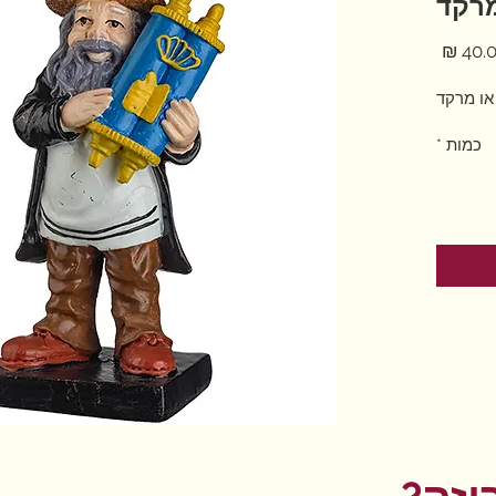
רקד
מחיר
או מרקד
כמות
*