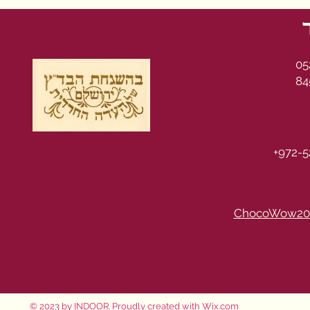
05
84
+972-5
ChocoWow20
© 2023 by INDOOR. Proudly created with
Wix.com