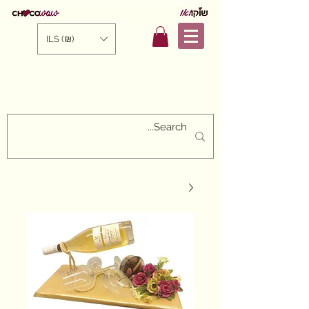
ILS (₪)