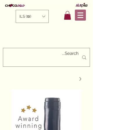
ILS (₪)