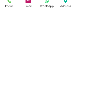
מחיר
מחיר
Phone
Email
WhatsApp
Address
הוספה לסל
Share