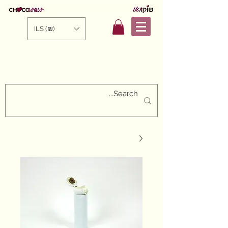
ILS (₪)