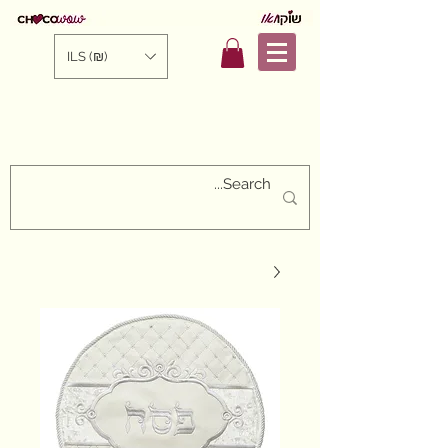
ILS (₪)