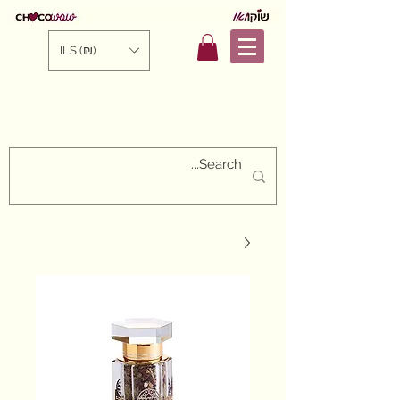
ILS (₪)