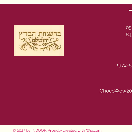
05
84
+972-5
ChocoWow20
© 2023 by INDOOR. Proudly created with
Wix.com