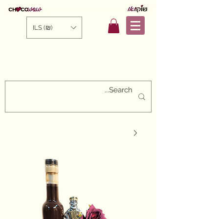
ILS (₪)