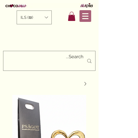
ILS (₪)