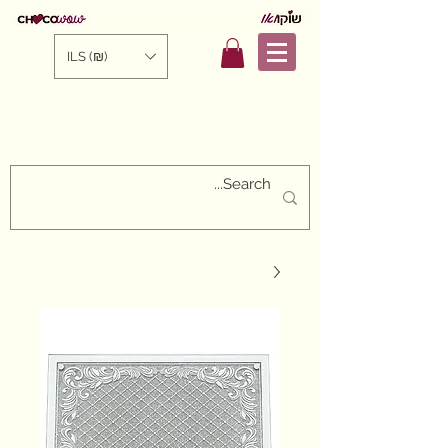
ILS (₪)