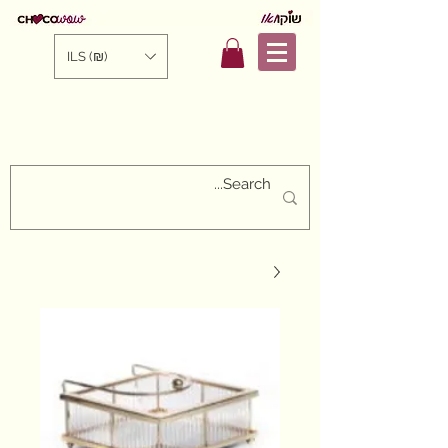
ILS (₪)