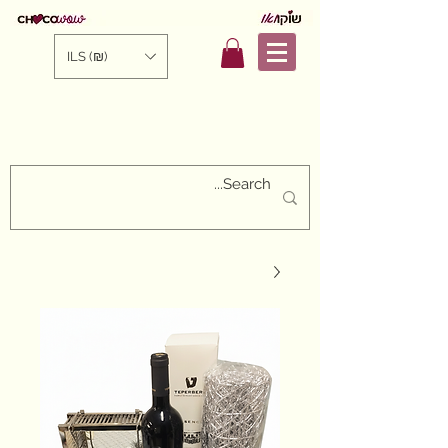
ILS (₪)