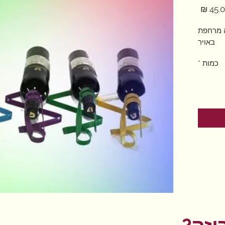
מחיר
ה מרחפת
באויר
כמות
*