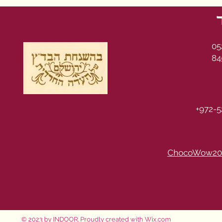
05
84
+972-5
ChocoWow20
© 2023 by INDOOR. Proudly created with
Wix.com