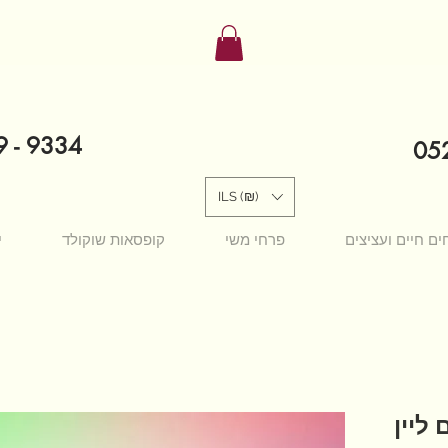
9 - 9334
052
ILS (₪)
ים חיים ועציצים
פרחי משי
קופסאות שוקולד
י
ליין