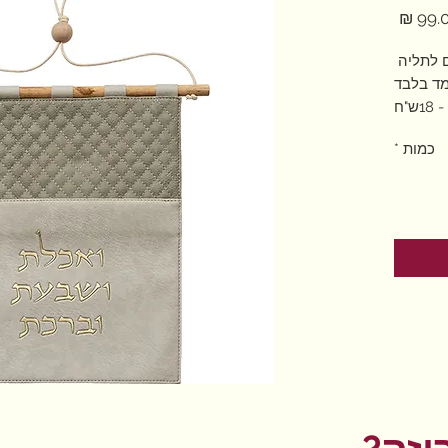
מחיר
ם לתליה
ד בלבד
"ח
כמות
*