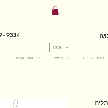
9 - 9334
052
ILS (₪)
ים חיים ועציצים
פרחי משי
קופסאות שוקולד
י
תליה