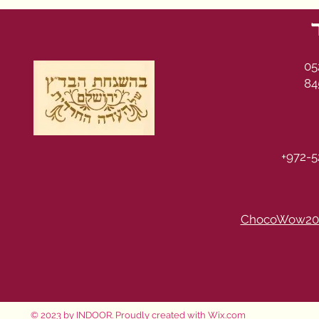
05
84
+972-5
ChocoWow20
© 2023 by INDOOR. Proudly created with
Wix.com