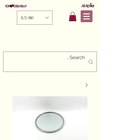
ILS (₪)