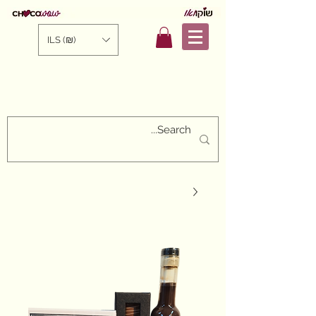
ILS (₪)