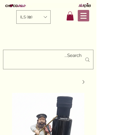
ILS (₪)