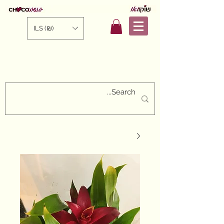
ILS (₪)