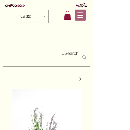
ILS (₪)