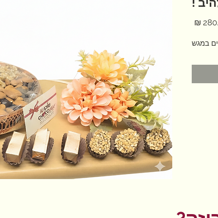
יב !
מחיר