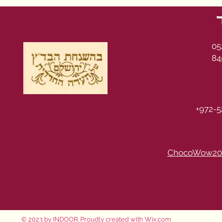
05
84
+972-5
ChocoWow20
© 2023 by INDOOR. Proudly created with
Wix.com