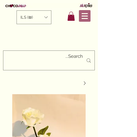
ILS (₪)