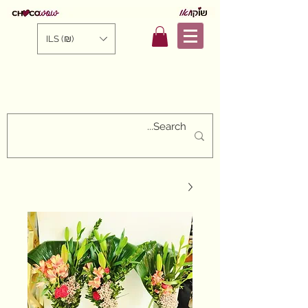
ILS (₪)