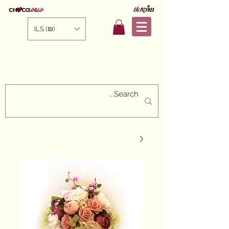
ILS (₪)