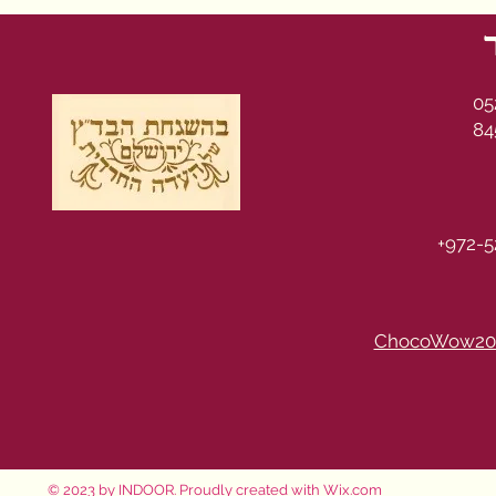
05
84
+972-5
ChocoWow20
© 2023 by INDOOR. Proudly created with
Wix.com