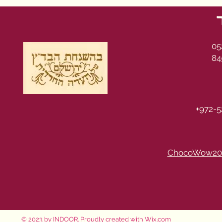
05
84
+972-5
ChocoWow20
© 2023 by INDOOR. Proudly created with
Wix.com