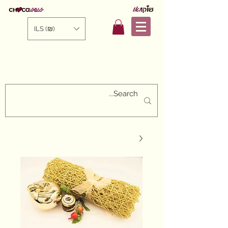
ILS (₪)