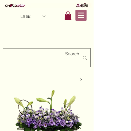
ILS (₪)