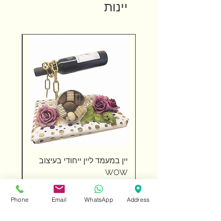
יינות
יין במעמד ליין ייחודי בעיצוב
שוקול
WOW
מחיר
מחיר
Phone
Email
WhatsApp
Address
הוספה לסל