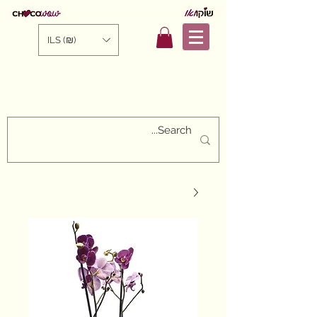
ILS (₪)