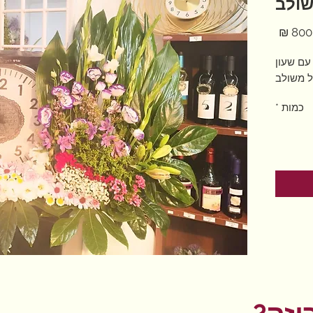
שולב
מחיר
עם שעון
ל משולב
כמות
*