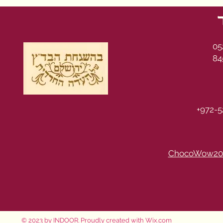
05
84
+972-5
ChocoWow20
© 2023 by INDOOR. Proudly created with
Wix.com