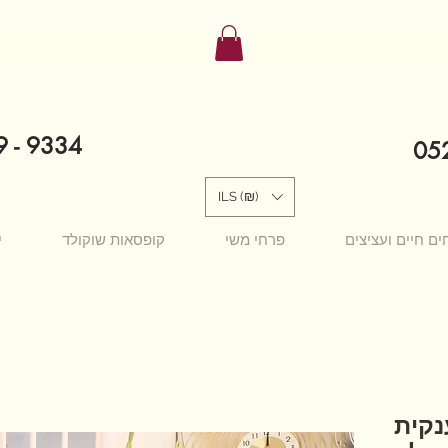
9 - 9334
052
ILS (₪)
ים חיים ועציצים
פרחי משי
קופסאות שוקולד
י
נקית