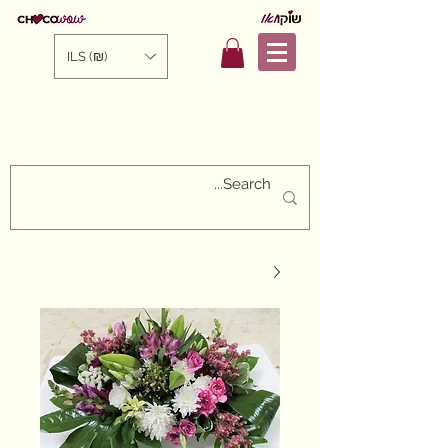
ILS (₪)