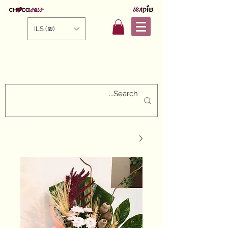
ILS (₪)