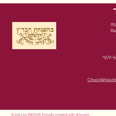
05
84
+972-5
ChocoWow20
© 2023 by INDOOR. Proudly created with
Wix.com