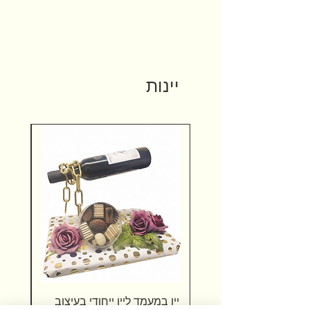
יינות
יין במעמד ליין ייחודי בעיצוב
שוקול