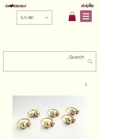
ILS (₪)