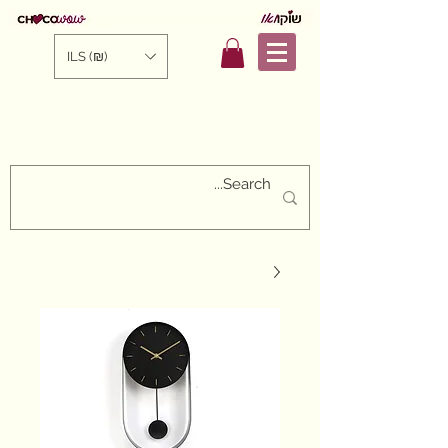
ILS (₪)