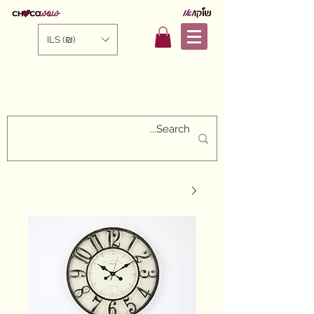
ILS (₪)